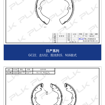
日产系列
GC22、左U12、阳光B15、N16鼓式